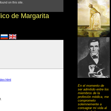
En el momento de
ser admitido entre los
miembros de la
profesión médica, me
comprometo
solemnemente a
consagrar mi vida al