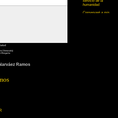
servicio de la
humanidad.
Conservaré a mis
maestros el respeto y
el reconocimiento
del que son
acreedores.
Desempeñaré mi arte
con conciencia y
dignidad. La salud y
Salud
la vida del enfermo
rta (Venezuela)
serán las primeras de
n Margarita
mis preocupaciones.
o Narváez Ramos
Respetaré el secreto
de quien haya
confiado en mí.
amos
Mantendré, en todas
las medidas de mi
medio, el honor y las
nobles tradiciones de
la profesión médica.
Mis colegas serán
mis hermanos.
R
No permitiré que
entre mi deber y mi