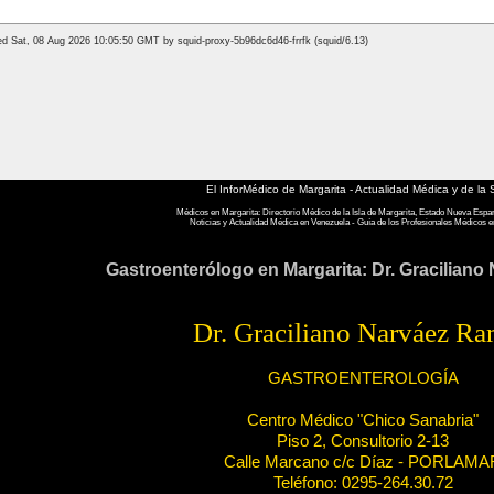
El InforMédico de Margarita - Actualidad Médica y de la 
Médicos en Margarita: Directorio Médico de la Isla de Margarita, Estado Nueva Espa
Noticias y Actualidad Médica en Venezuela - Guía de los Profesionales Médicos e
Gastroenterólogo en Margarita: Dr. Gracilian
Dr. Graciliano Narváez R
GASTROENTEROLOGÍA
Centro Médico "Chico Sanabria"
Piso 2, Consultorio 2-13
Calle Marcano c/c Díaz - PORLAMA
Teléfono: 0295-264.30.72