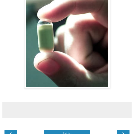
‹
›
Inicio