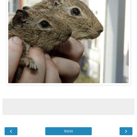
‹
›
Inicio