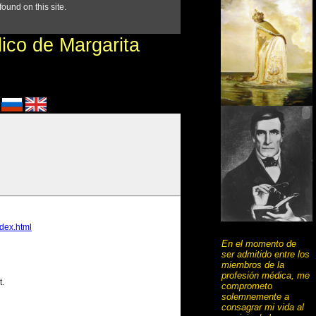
En el momento de
ser admitido entre los
miembros de la
profesión médica, me
comprometo
solemnemente a
consagrar mi vida al