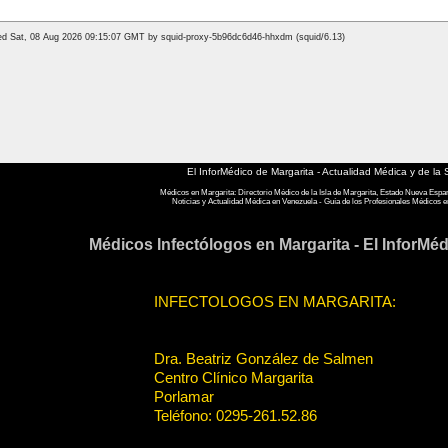
El InforMédico de Margarita - Actualidad Médica y de la 
Médicos en Margarita: Directorio Médico de la Isla de Margarita, Estado Nueva Espa
Noticias y Actualidad Médica en Venezuela - Guía de los Profesionales Médicos e
Médicos Infectólogos en Margarita - El InforMéd
INFECTOLOGOS EN MARGARITA:
Dra. Beatriz González de Salmen
Centro Clínico Margarita
Porlamar
Teléfono: 0295-261.52.86