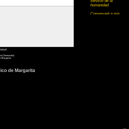
servicio de la
humanidad.
Conservaré a mis
maestros el respeto y
el reconocimiento
del que son
acreedores.
Desempeñaré mi arte
con conciencia y
dignidad. La salud y
Salud
la vida del enfermo
rta (Venezuela)
serán las primeras de
n Margarita
mis preocupaciones.
ico de Margarita
Respetaré el secreto
de quien haya
confiado en mí.
Mantendré, en todas
las medidas de mi
medio, el honor y las
nobles tradiciones de
la profesión médica.
Mis colegas serán
mis hermanos.
No permitiré que
entre mi deber y mi