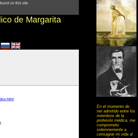
En el momento de
ser admitido entre los
miembros de la
profesión médica, me
comprometo
solemnemente a
consagrar mi vida al