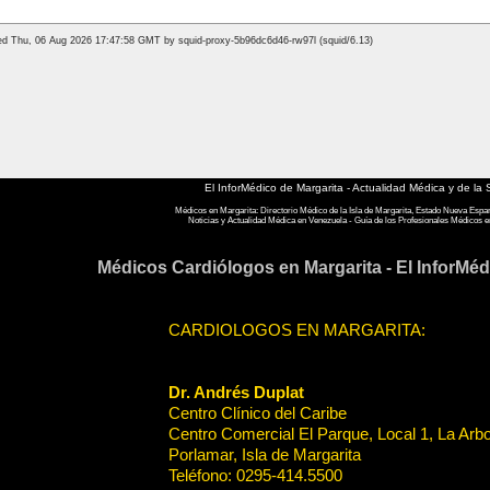
El InforMédico de Margarita - Actualidad Médica y de la 
Médicos en Margarita: Directorio Médico de la Isla de Margarita, Estado Nueva Espa
Noticias y Actualidad Médica en Venezuela - Guía de los Profesionales Médicos e
Médicos Cardiólogos en Margarita - El InforMéd
CARDIOLOGOS EN MARGARITA:
Dr. Andrés Duplat
Centro Clínico del Caribe
Centro Comercial El Parque, Local 1, La Arb
Porlamar, Isla de Margarita
Teléfono: 0295-414.5500