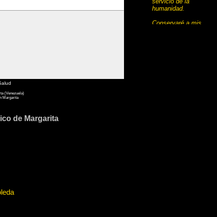
servicio de la
humanidad.
Conservaré a mis
maestros el respeto y
el reconocimiento
del que son
acreedores.
Desempeñaré mi arte
con conciencia y
dignidad. La salud y
Salud
la vida del enfermo
rta (Venezuela)
serán las primeras de
n Margarita
mis preocupaciones.
ico de Margarita
Respetaré el secreto
de quien haya
confiado en mí.
Mantendré, en todas
las medidas de mi
medio, el honor y las
nobles tradiciones de
la profesión médica.
Mis colegas serán
mis hermanos.
oleda
No permitiré que
entre mi deber y mi