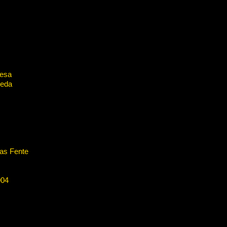
resa
leda
as Fente
904